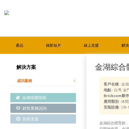
產品
錄影短片
線上支援
解決
金湖綜合體
解決方案
成功案例
客戶名稱
: 金
地點
: 台灣, 
Brickcom夥伴
金磚採購指南
應用類別
: 休
安裝設備
: OB-
銷售業務諮詢
技術支援
金湖綜合體育館，
日開放使用。金