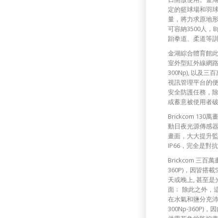
定的籃球場和羽
量，將力求原地形
可容納3500人
跆拳道、柔道等
金湖綜合體育館此次
室外型紅外線網路攝影
300Np), 以及三
視訊管理平台的
安全防護任務，
或蓄意被使用者
Brickcom 13
動日夜光源傳感
畫面，大大提升
IP66，完全是
Brickcom 三百
360P)，因皆搭載
天或晚上, 甚至
面﹔ 除此之外，
在水氣和鹽分充沛的
300Np-360P)