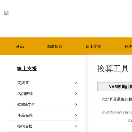
產品
錄影短片
線上支援
解決
換算工具
線上支援
問與答
NVR容量計
名詞解釋
此計算器產生的
軟體&文件
這結果是假設每
產品保固
C
技術支援