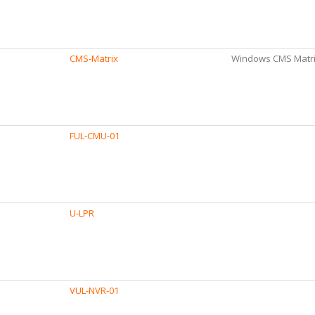
CMS-Matrix
Windows CMS Matr
FUL-CMU-01
U-LPR
VUL-NVR-01