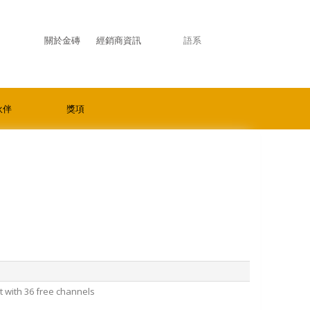
關於金磚
經銷商資訊
語系
伙伴
獎項
 with 36 free channels