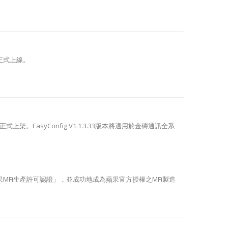
正式上線。
正式上架。EasyConfig V1.1.3.33版本將適用於金磚通訊全系
MFi生產許可認證」，並成功地成為蘋果官方授權之MFi製造