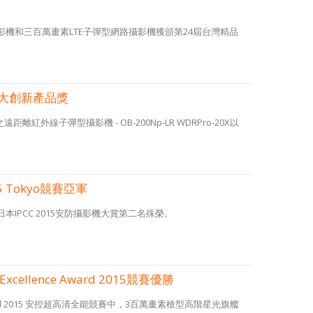
機和三百萬畫素LTE子彈型網路攝影機獲頒第24屆台灣精品
百大創新產品獎
線子彈型攝影機 - OB-200Np-LR WDRPro-20X以
 Tokyo競賽亞軍
獲日本IPCC 2015安防攝影機大賞第二名殊榮。
llence Award 2015競賽優勝
Award 2015 安控超高清全能競賽中，3百萬畫素槍型高階星光旗艦