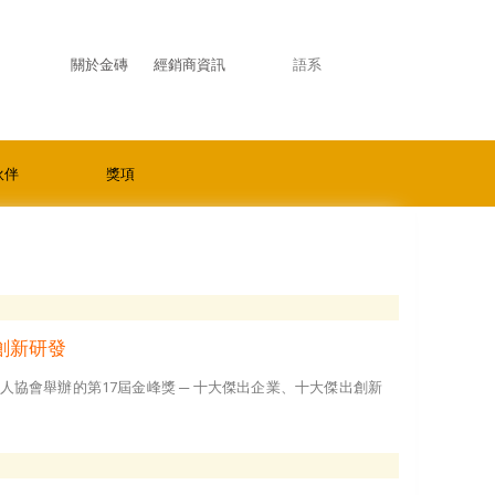
關於金磚
經銷商資訊
語系
伙伴
獎項
創新研發
人協會舉辦的第17屆金峰獎 ─ 十大傑出企業、十大傑出創新