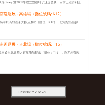
和索尼(Sony)於2008年成立並獲得了迅速發展，目前已經得到全
南巡迴展 - 高雄場（攤位號碼: K12）
金磚通訊很榮幸於高雄漢來大飯店展出（攤位：K12），歡迎您蒞臨參
南巡迴展 - 台北場（攤位號碼: T16）
磚通訊很榮幸於台北典華大直旗艦館展出（攤位：T16），歡迎您蒞臨