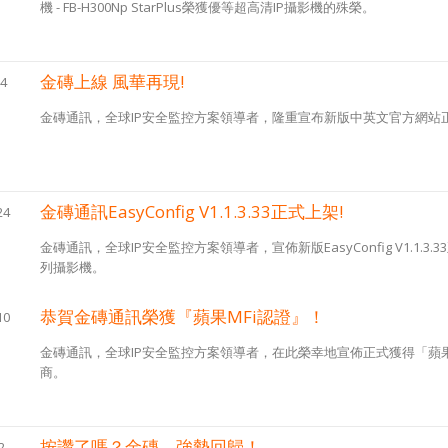
機 - FB-H300Np StarPlus榮獲優等超高清IP攝影機的殊榮。
金磚上線 風華再現!
14
金磚通訊，全球IP安全監控方案領導者，隆重宣布新版中英文官方網站
金磚通訊EasyConfig V1.1.3.33正式上架!
24
金磚通訊，全球IP安全監控方案領導者，宣佈新版EasyConfig V1.1.3.33
列攝影機。
恭賀金磚通訊榮獲『蘋果MFi認證』！
10
金磚通訊，全球IP安全監控方案領導者，在此榮幸地宣佈正式獲得「蘋果
商。
按讚了嗎？金磚，強勢回歸！
2