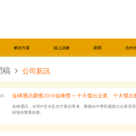
解決方案
線上訓練
新聞
合作
聞稿
公司新訊
金磚通訊榮獲2016金峰獎 ─ 十大傑出企業、十大傑出
26
金磚通訊，全球IP安全監控方案領導者，榮獲由中華民國傑出企業管理
研發的雙重殊榮。